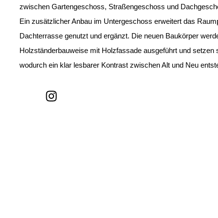
zwischen Gartengeschoss, Straßengeschoss und Dachgesch
Ein zusätzlicher Anbau im Untergeschoss erweitert das Raum
Dachterrasse genutzt und ergänzt. Die neuen Baukörper werd
Holzständerbauweise mit Holzfassade ausgeführt und setzen
wodurch ein klar lesbarer Kontrast zwischen Alt und Neu entst
I
n
s
t
a
g
r
a
m